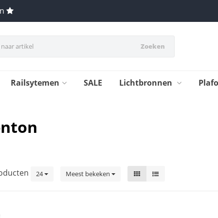
en
Zoeken
Railsytemen
SALE
Lichtbronnen
Plaf
onton
oducten
24
Meest bekeken