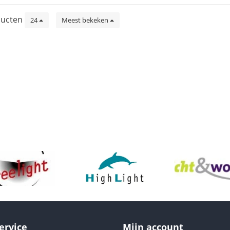
ucten
24
Meest bekeken
ervice
Mijn account