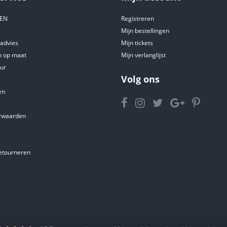
DEN
Registreren
Mijn bestellingen
tadvies
Mijn tickets
 op maat
Mijn verlanglijst
ur
Volg ons
en
rwaarden
etourneren