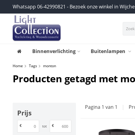
Whatsapp 06-42990821 - Bezoek onze winkel in Wijch
Binnenverlichting
Buitenlampen
Home
Tags
monton
Producten getagd met m
Pagina 1 van 1
|
Pr
Prijs
€
€
tot