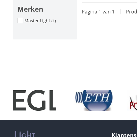
Merken
Pagina 1 van 1
|
Prod
Master Light
(1)
Klantens