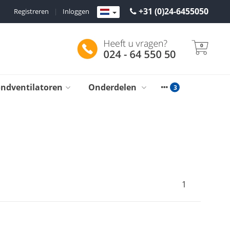
+31 (0)24-6455050
Registreren
|
Inloggen
0
ondventilatoren
Onderdelen
1