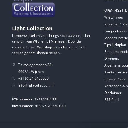
OPENINGSTIJ
Wie zijn we?
Projecten/Lich
Light Collection
Lampenkappen
Lampenwinkel en verlichtings-speciaalzaak in het
Modern Interie
centrum van Wijchen bij Nijmegen. Door de
Tips Lichtplan
combinatie van Webshop en winkel kunnen we
Betaalmethod
service gericht klanten helpen.
Dimmers
Touwslagersbaan 38
Algemene voo
6602AL Wijchen
Klantenservice
+31 (0)24-6455050
Privacy Policy
info@lightcollection.nl
Verzenden & r
Disclaimer
KVK nummer: KVK 09103368
RSS-feed
btw-nummer: NL8075.70.230.B.01