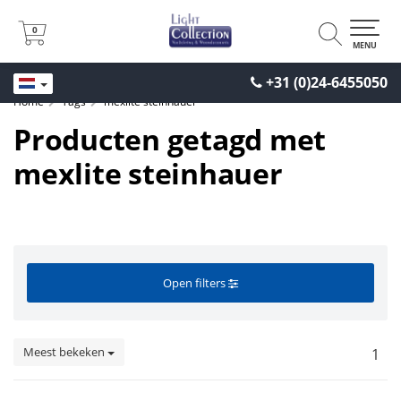
0
0
MENU
+31 (0)24-6455050
Home
Tags
mexlite steinhauer
Producten getagd met
mexlite steinhauer
Open filters
Meest bekeken
1