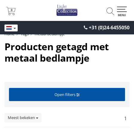
0
0
MENU
+31 (0)24-6455050
Home
Tags
metaal bedlampje
Producten getagd met
metaal bedlampje
Open filters
Meest bekeken
1