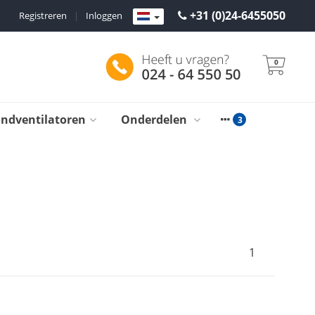
+31 (0)24-6455050
Registreren
|
Inloggen
0
ondventilatoren
Onderdelen
1