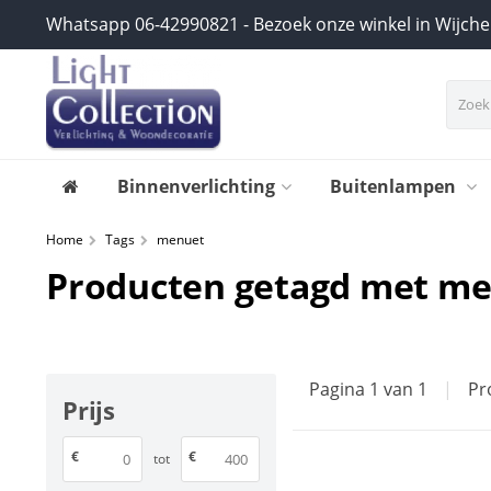
Whatsapp 06-42990821 - Bezoek onze winkel in Wijch
Binnenverlichting
Buitenlampen
Home
Tags
menuet
Producten getagd met m
Pagina 1 van 1
|
Pr
Prijs
€
€
tot