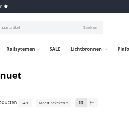
en
Zoeken
Railsytemen
SALE
Lichtbronnen
Plaf
enuet
oducten
24
Meest bekeken