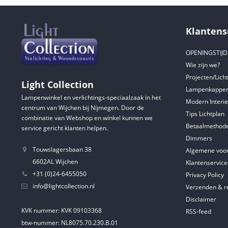
Klantens
OPENINGSTIJ
Wie zijn we?
Projecten/Lich
Light Collection
Lampenkappen
Lampenwinkel en verlichtings-speciaalzaak in het
Modern Interie
centrum van Wijchen bij Nijmegen. Door de
Tips Lichtplan
combinatie van Webshop en winkel kunnen we
Betaalmethod
service gericht klanten helpen.
Dimmers
Touwslagersbaan 38
Algemene voo
6602AL Wijchen
Klantenservice
+31 (0)24-6455050
Privacy Policy
info@lightcollection.nl
Verzenden & r
Disclaimer
KVK nummer: KVK 09103368
RSS-feed
btw-nummer: NL8075.70.230.B.01