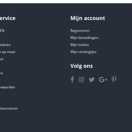
ervice
Mijn account
DEN
Registreren
Mijn bestellingen
tadvies
Mijn tickets
 op maat
Mijn verlanglijst
ur
Volg ons
en
rwaarden
etourneren