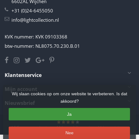
6602AL Wijchen
+31 (0)24-6455050
info@lightcollection.nl
KVK nummer: KVK 09103368
btw-nummer: NL8075.70.230.B.01
Klantenservice
Mijn account
Wij slaan cookies op om onze website te verbeteren. Is dat
akkoord?
Nieuwsbrief
Ja
4.5
/
5
sterren op basis van
11
beoordelingen.
Lees 11 beoordelingen
Nee