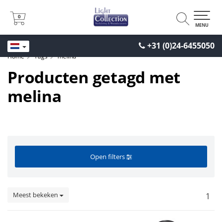
0
0
MENU
+31 (0)24-6455050
Home
Tags
melina
Producten getagd met
melina
Open filters
Meest bekeken
1