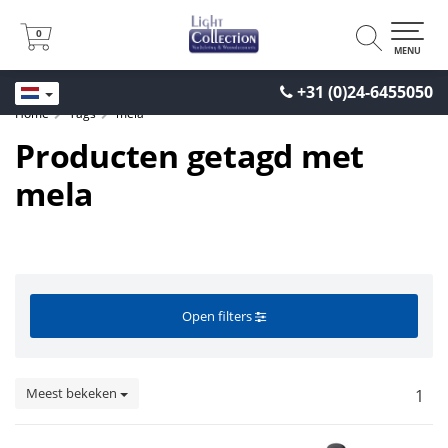
0
0
MENU
+31 (0)24-6455050
Home
Tags
mela
Producten getagd met
mela
Open filters
Meest bekeken
1