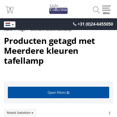
0
0
MENU
+31 (0)24-6455050
Home
Tags
Meerdere kleuren tafellamp
Producten getagd met
Meerdere kleuren
tafellamp
Open filters
Meest bekeken
1