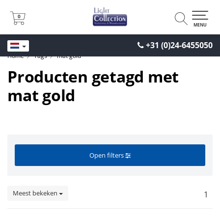
0
0
MENU
+31 (0)24-6455050
Home
Tags
mat gold
Producten getagd met
mat gold
Open filters
Meest bekeken
1