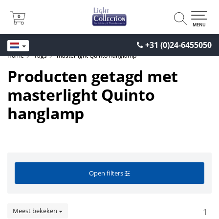
0
0
MENU
+31 (0)24-6455050
Home
Tags
masterlight Quinto hanglamp
Producten getagd met
masterlight Quinto
hanglamp
Open filters
Meest bekeken
1