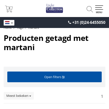
0
0
MENU
+31 (0)24-6455050
Home
Tags
martani
Producten getagd met
martani
Open filters
Meest bekeken
1