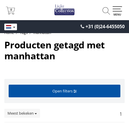
0
0
MENU
+31 (0)24-6455050
Home
Tags
manhattan
Producten getagd met
manhattan
Open filters
Meest bekeken
1