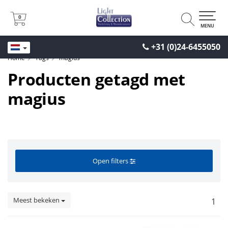
0
0
MENU
+31 (0)24-6455050
Home
Tags
magius
Producten getagd met
magius
Open filters
Meest bekeken
1