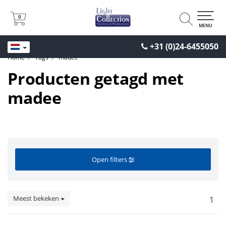
0
0
MENU
+31 (0)24-6455050
Home
Tags
madee
Producten getagd met
madee
Open filters
Meest bekeken
1