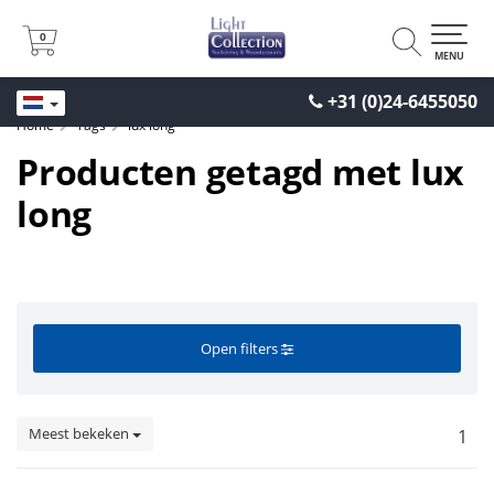
0
0
MENU
+31 (0)24-6455050
Home
Tags
lux long
Producten getagd met lux
long
Open filters
Meest bekeken
1