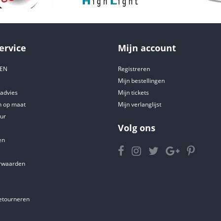
ervice
Mijn account
DEN
Registreren
Mijn bestellingen
tadvies
Mijn tickets
 op maat
Mijn verlanglijst
ur
Volg ons
en
rwaarden
etourneren