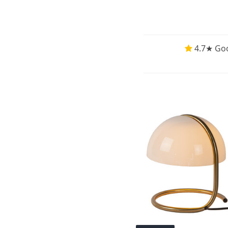
4.7★ Goo