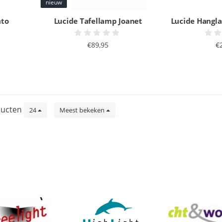
nieuw
ato
Lucide Tafellamp Joanet
Lucide Hangla
€89,95
€
ucten
24
Meest bekeken