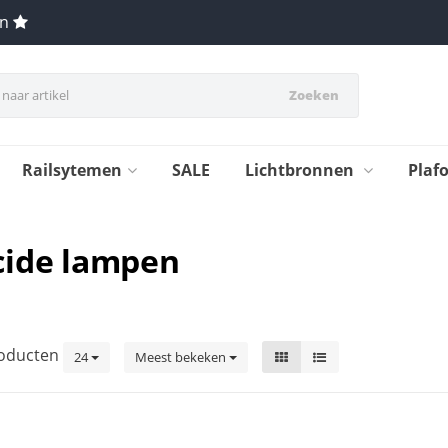
en
Zoeken
Railsytemen
SALE
Lichtbronnen
Plaf
cide lampen
oducten
24
Meest bekeken