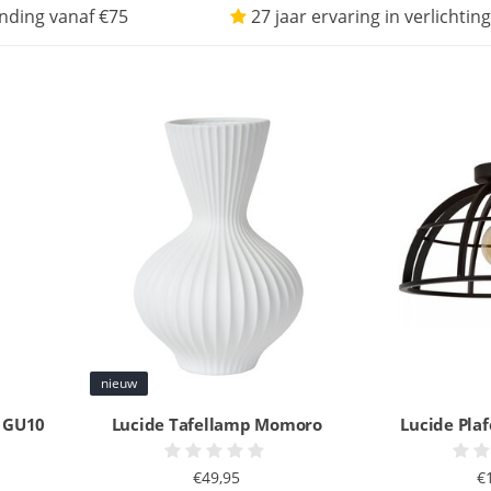
nding vanaf €75
27 jaar ervaring in verlichting
nieuw
6 GU10
Lucide Tafellamp Momoro
Lucide Pla
€49,95
€