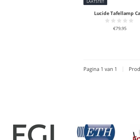
LAATSTE!!
Lucide Tafellamp C
€79,95
Pagina 1 van 1
|
Prod