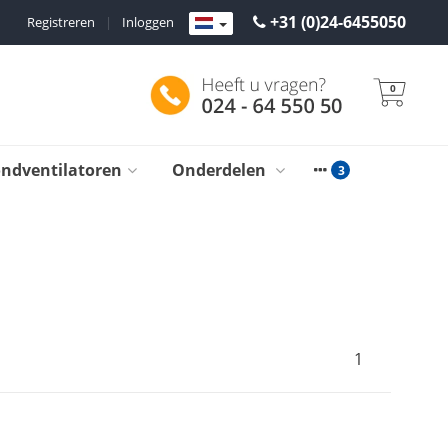
+31 (0)24-6455050
Registreren
|
Inloggen
0
ondventilatoren
Onderdelen
1