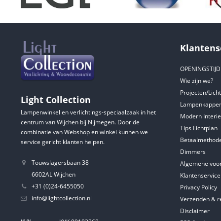
Klantens
OPENINGSTIJ
Wie zijn we?
Projecten/Lich
Light Collection
Lampenkappen
Lampenwinkel en verlichtings-speciaalzaak in het
Modern Interie
centrum van Wijchen bij Nijmegen. Door de
Tips Lichtplan
combinatie van Webshop en winkel kunnen we
Betaalmethod
service gericht klanten helpen.
Dimmers
Touwslagersbaan 38
Algemene voo
6602AL Wijchen
Klantenservice
+31 (0)24-6455050
Privacy Policy
info@lightcollection.nl
Verzenden & r
Disclaimer