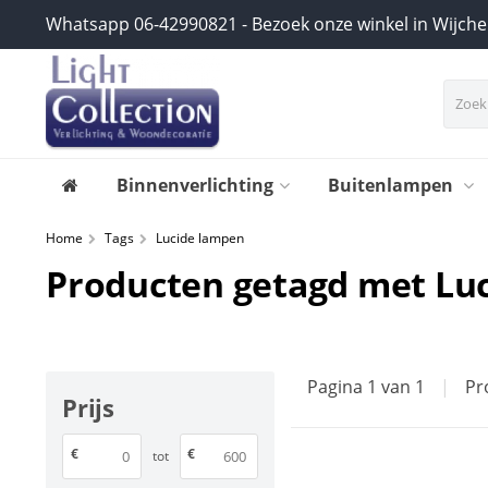
Whatsapp 06-42990821 - Bezoek onze winkel in Wijch
Binnenverlichting
Buitenlampen
Home
Tags
Lucide lampen
Producten getagd met Lu
Pagina 1 van 1
|
Pr
Prijs
€
€
tot