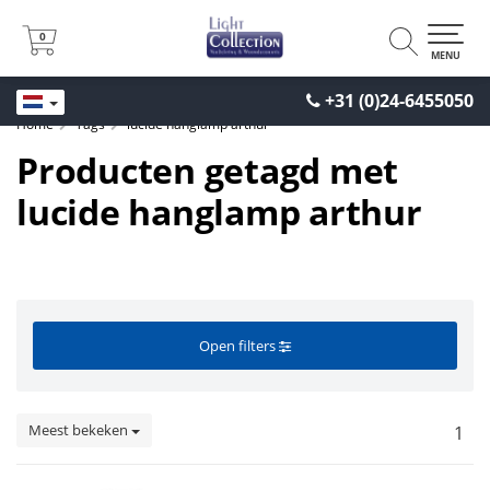
0
0
MENU
+31 (0)24-6455050
Home
Tags
lucide hanglamp arthur
Producten getagd met
lucide hanglamp arthur
Open filters
Meest bekeken
1