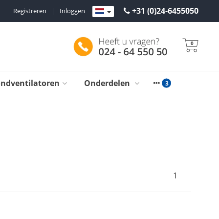
+31 (0)24-6455050
Registreren
|
Inloggen
0
ondventilatoren
Onderdelen
1