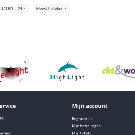
ucten
24
Meest bekeken
ervice
Mijn account
DEN
Registreren
Mijn bestellingen
tadvies
Mijn tickets