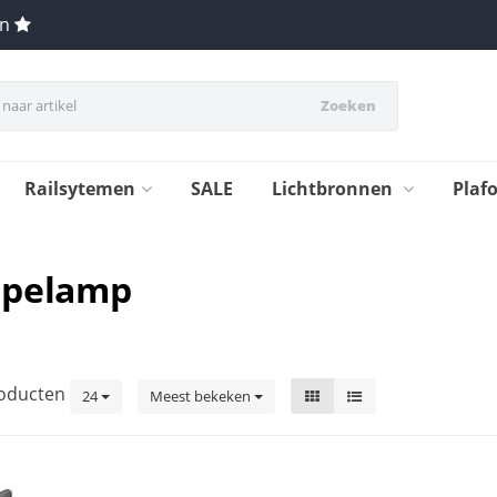
en
Zoeken
Railsytemen
SALE
Lichtbronnen
Plaf
upelamp
oducten
24
Meest bekeken