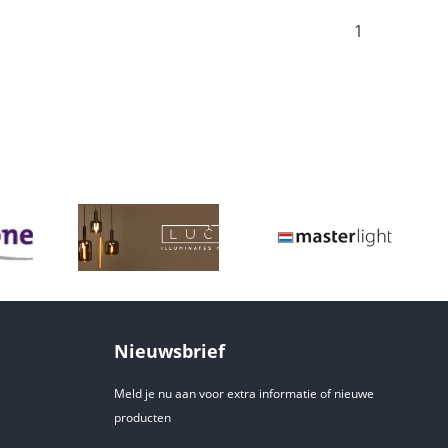
1
Nieuwsbrief
Meld je nu aan voor extra informatie of nieuwe
producten