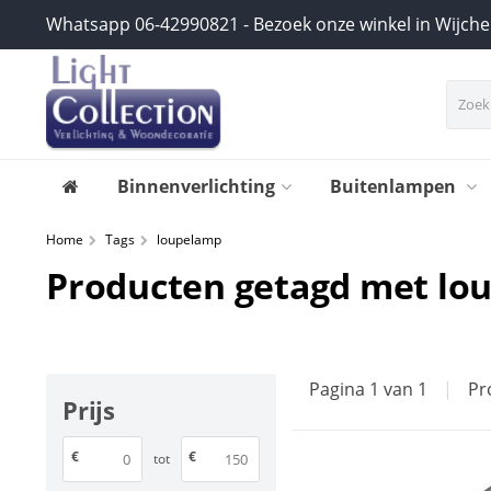
Whatsapp 06-42990821 - Bezoek onze winkel in Wijch
Binnenverlichting
Buitenlampen
Home
Tags
loupelamp
Producten getagd met lo
Pagina 1 van 1
|
Pr
Prijs
€
€
tot