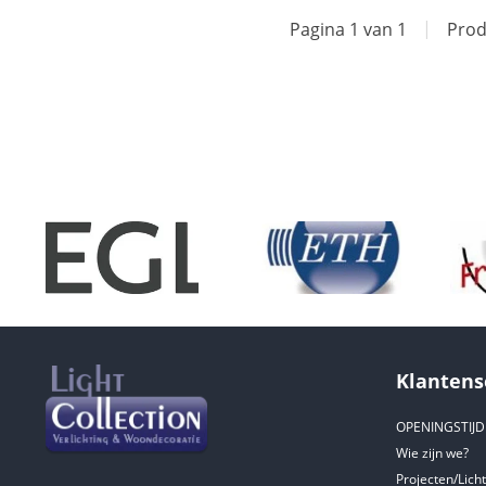
Pagina 1 van 1
|
Prod
Klantens
OPENINGSTIJ
Wie zijn we?
Projecten/Lich