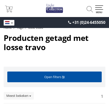
0
0
MENU
+31 (0)24-6455050
Home
Tags
losse travo
Producten getagd met
losse travo
Open filters
Meest bekeken
1