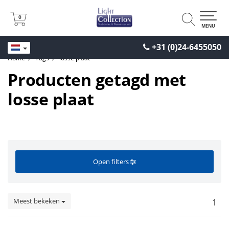
0
0
MENU
+31 (0)24-6455050
Home
Tags
losse plaat
Producten getagd met
losse plaat
Open filters
Meest bekeken
1