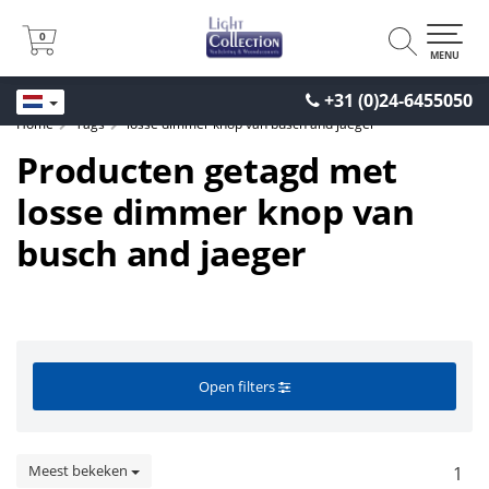
0
0
MENU
+31 (0)24-6455050
Home
Tags
losse dimmer knop van busch and jaeger
Producten getagd met
losse dimmer knop van
busch and jaeger
Open filters
Meest bekeken
1