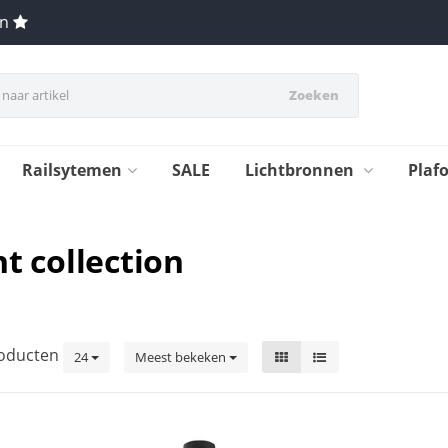
en
Zoeken
Railsytemen
SALE
Lichtbronnen
Plaf
t collection
oducten
24
Meest bekeken