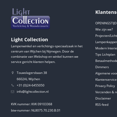
Klantens
OPENINGSTIJ
Wie zijn we?
Projecten/Lich
Light Collection
Lampenkappen
Lampenwinkel en verlichtings-speciaalzaak in het
Modern Interie
centrum van Wijchen bij Nijmegen. Door de
Tips Lichtplan
combinatie van Webshop en winkel kunnen we
Betaalmethod
service gericht klanten helpen.
Dimmers
Touwslagersbaan 38
Algemene voo
6602AL Wijchen
Klantenservice
+31 (0)24-6455050
Privacy Policy
info@lightcollection.nl
Verzenden & r
Disclaimer
KVK nummer: KVK 09103368
RSS-feed
btw-nummer: NL8075.70.230.B.01