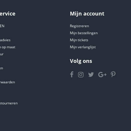
ervice
Mijn account
DEN
Registreren
Mijn bestellingen
tadvies
Mijn tickets
 op maat
Mijn verlanglijst
ur
Volg ons
en
rwaarden
etourneren