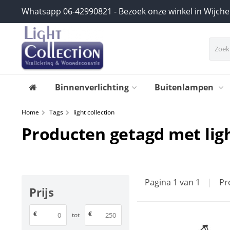
Whatsapp 06-42990821 - Bezoek onze winkel in Wijch
Binnenverlichting
Buitenlampen
Home
Tags
light collection
Producten getagd met ligh
Pagina 1 van 1
|
Pr
Prijs
€
€
tot