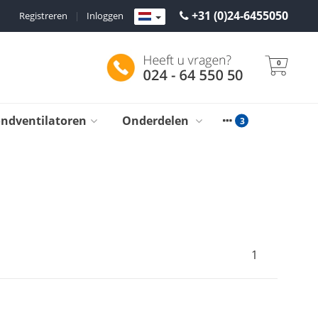
+31 (0)24-6455050
Registreren
|
Inloggen
0
ondventilatoren
Onderdelen
1