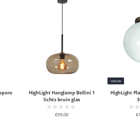
nieuw
pporo
HighLight Hanglamp Bellini 1
HighLight P
lichts bruin glas
3
€99,00
€