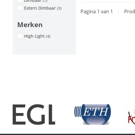
Dimbaar
(1)
Extern Dimbaar
(3)
Pagina 1 van 1
|
Prod
Merken
High Light
(4)