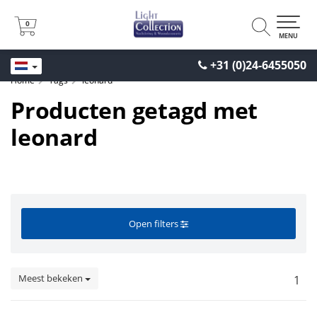
0
0
MENU
+31 (0)24-6455050
Home
Tags
leonard
Producten getagd met
leonard
Open filters
Meest bekeken
1