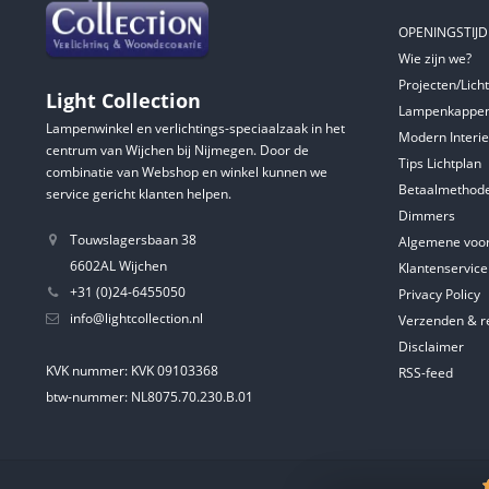
OPENINGSTIJ
Wie zijn we?
Projecten/Lich
Light Collection
Lampenkappen
Lampenwinkel en verlichtings-speciaalzaak in het
Modern Interie
centrum van Wijchen bij Nijmegen. Door de
Tips Lichtplan
combinatie van Webshop en winkel kunnen we
Betaalmethod
service gericht klanten helpen.
Dimmers
Touwslagersbaan 38
Algemene voo
6602AL Wijchen
Klantenservice
+31 (0)24-6455050
Privacy Policy
info@lightcollection.nl
Verzenden & r
Disclaimer
KVK nummer: KVK 09103368
RSS-feed
btw-nummer: NL8075.70.230.B.01