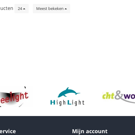
ucten
24
Meest bekeken
ervice
Mijn account