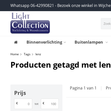
Whatsapp 06-42990821 - Bezoek onze winkel in Wijch
Binnenverlichting
Buitenlampen
Home
Tags
lenz
Producten getagd met len
Pagina 1 van 1
|
Pr
Prijs
€
€
tot