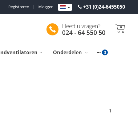
+31 (0)24-6455050
Registreren
|
Inloggen
0
ondventilatoren
Onderdelen
1