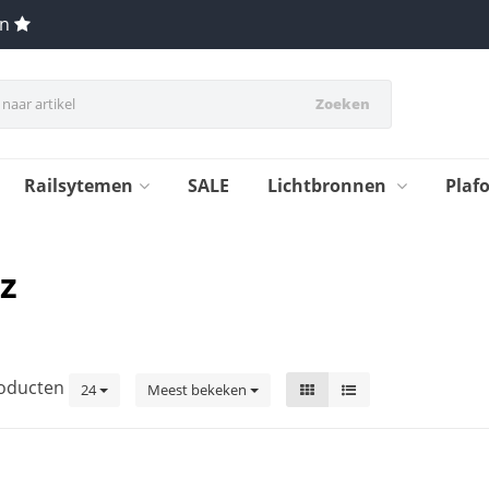
en
Zoeken
Railsytemen
SALE
Lichtbronnen
Plaf
z
oducten
24
Meest bekeken