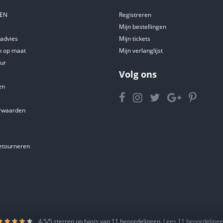
DEN
Registreren
Mijn bestellingen
tadvies
Mijn tickets
 op maat
Mijn verlanglijst
ur
Volg ons
en
rwaarden
etourneren
4.5
/
5
sterren op basis van
11
beoordelingen.
Lees 11 beoordeling