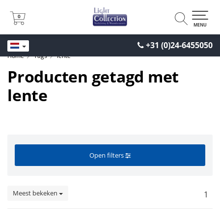
0
0
MENU
+31 (0)24-6455050
Home
Tags
lente
Producten getagd met
lente
Open filters
Meest bekeken
1