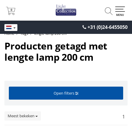
0
0
MENU
+31 (0)24-6455050
Home
Tags
lengte lamp 200 cm
Producten getagd met
lengte lamp 200 cm
Open filters
Meest bekeken
1