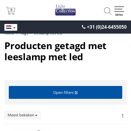
0
0
MENU
+31 (0)24-6455050
Home
Tags
leeslamp met led
Producten getagd met
leeslamp met led
Open filters
Meest bekeken
1