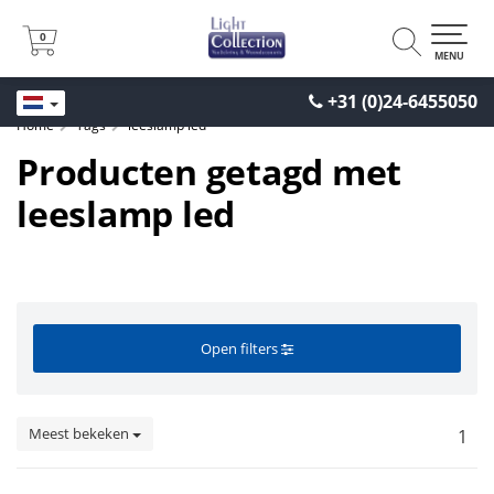
0
0
MENU
+31 (0)24-6455050
Home
Tags
leeslamp led
Producten getagd met
leeslamp led
Open filters
Meest bekeken
1