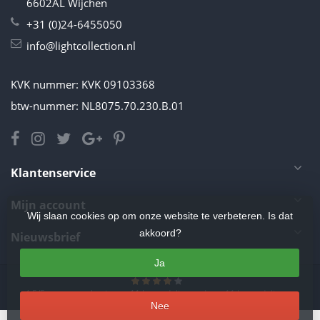
6602AL Wijchen
+31 (0)24-6455050
info@lightcollection.nl
KVK nummer: KVK 09103368
btw-nummer: NL8075.70.230.B.01
Klantenservice
Mijn account
Wij slaan cookies op om onze website te verbeteren. Is dat
akkoord?
Nieuwsbrief
Ja
4.5
/
5
sterren op basis van
11
beoordelingen.
Lees 11 beoordelingen
Nee