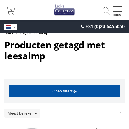
0
0
MENU
+31 (0)24-6455050
Home
Tags
leesalmp
Producten getagd met
leesalmp
Open filters
Meest bekeken
1