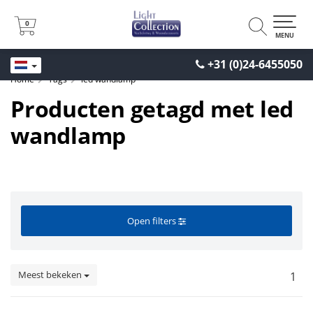
0
0
MENU
+31 (0)24-6455050
Home
Tags
led wandlamp
Producten getagd met led
wandlamp
Open filters
Meest bekeken
1