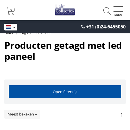
0
0
MENU
+31 (0)24-6455050
Home
Tags
led paneel
Producten getagd met led
paneel
Open filters
Meest bekeken
1