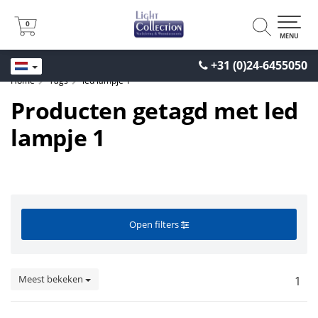
0
0
MENU
+31 (0)24-6455050
Home
Tags
led lampje 1
Producten getagd met led
lampje 1
Open filters
Meest bekeken
1