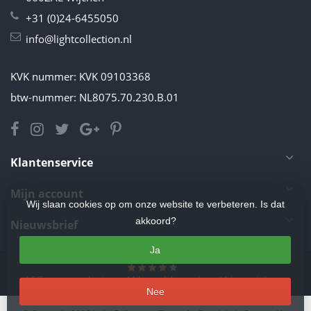
+31 (0)24-6455050
info@lightcollection.nl
KVK nummer: KVK 09103368
btw-nummer: NL8075.70.230.B.01
Klantenservice
Mijn account
Wij slaan cookies op om onze website te verbeteren. Is dat
akkoord?
Nieuwsbrief
Ja
4.5
/
5
sterren op basis van
11
beoordelingen.
Lees 11 beoordelingen
Nee