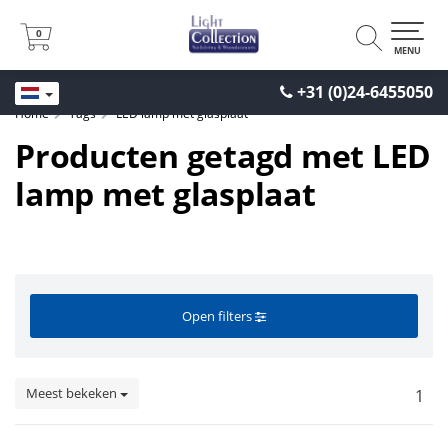
0
0
MENU
+31 (0)24-6455050
Home
Tags
LED lamp met glasplaat
Producten getagd met LED
lamp met glasplaat
Open filters
Meest bekeken
1