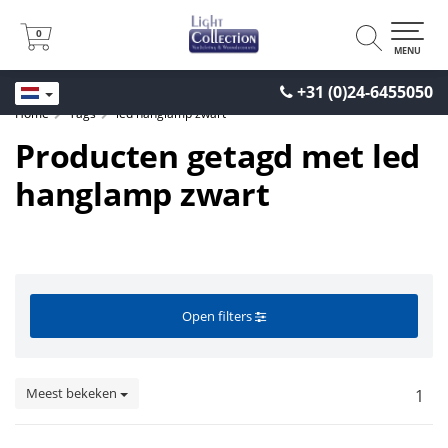
0
0
MENU
+31 (0)24-6455050
Home
Tags
led hanglamp zwart
Producten getagd met led
hanglamp zwart
Open filters
Meest bekeken
1