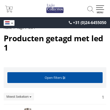
0
0
MENU
+31 (0)24-6455050
Home
Tags
led 1
Producten getagd met led
1
Open filters
Meest bekeken
1