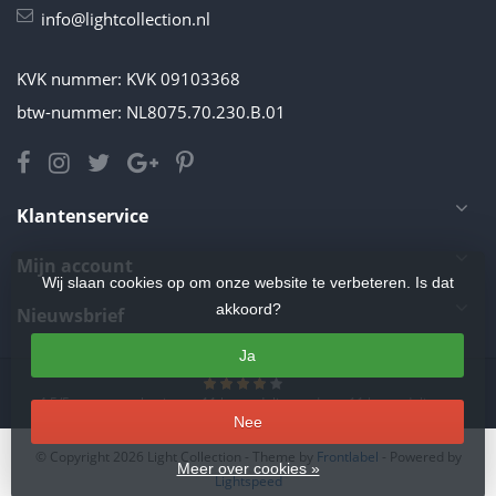
info@lightcollection.nl
KVK nummer: KVK 09103368
btw-nummer: NL8075.70.230.B.01
Klantenservice
Mijn account
Wij slaan cookies op om onze website te verbeteren. Is dat
akkoord?
Nieuwsbrief
Ja
4.5
/
5
sterren op basis van
11
beoordelingen.
Lees 11 beoordelingen
Nee
© Copyright 2026 Light Collection
- Theme by
Frontlabel
- Powered by
Meer over cookies »
Lightspeed