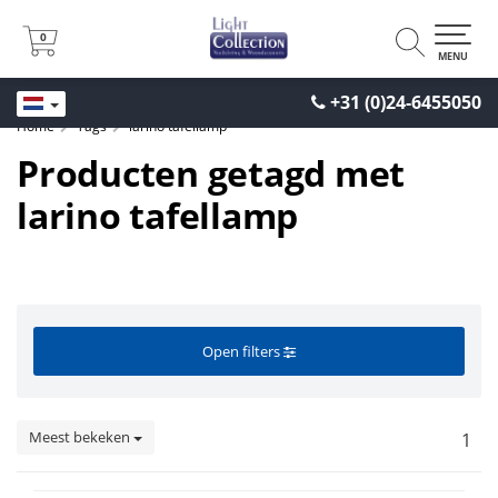
0
0
MENU
+31 (0)24-6455050
Home
Tags
larino tafellamp
Producten getagd met
larino tafellamp
Open filters
Meest bekeken
1