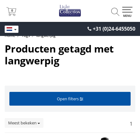
0
0
MENU
+31 (0)24-6455050
Home
Tags
langwerpig
Producten getagd met
langwerpig
Open filters
Meest bekeken
1