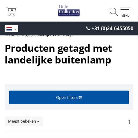
0
0
MENU
+31 (0)24-6455050
Home
Tags
landelijke buitenlamp
Producten getagd met
landelijke buitenlamp
Open filters
Meest bekeken
1