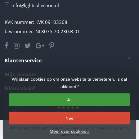
info@lightcollection.nl
KVK nummer: KVK 09103368
btw-nummer: NL8075.70.230.B.01
Klantenservice
Mijn account
Wij slaan cookies op om onze website te verbeteren. Is dat
akkoord?
Nieuwsbrief
Ja
4.5
/
5
sterren op basis van
11
beoordelingen.
Lees 11 beoordelingen
Nee
© Copyright 2026 Light Collection
- Theme by
Frontlabel
- Powered by
Meer over cookies »
Lightspeed