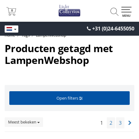
0
0
MENU
+31 (0)24-6455050
Home
Tags
LampenWebshop
Producten getagd met
LampenWebshop
Open filters
Meest bekeken
1
2
3