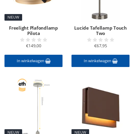
NIEUW
Freelight Plafondlamp
Lucide Tafellamp Touch
Pilota
Two
€149,00
€67,95
In winkelwagen
In winkelwagen
NIEUW
NIEUW