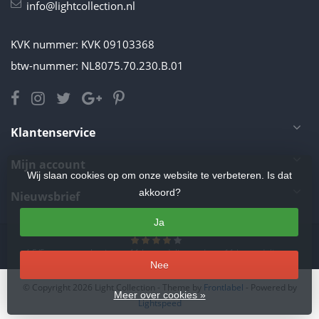
info@lightcollection.nl
KVK nummer: KVK 09103368
btw-nummer: NL8075.70.230.B.01
Klantenservice
Mijn account
Wij slaan cookies op om onze website te verbeteren. Is dat
akkoord?
Nieuwsbrief
Ja
4.5
/
5
sterren op basis van
11
beoordelingen.
Lees 11 beoordelingen
Nee
© Copyright 2026 Light Collection
- Theme by
Frontlabel
- Powered by
Meer over cookies »
Lightspeed