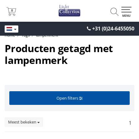
0
0
MENU
+31 (0)24-6455050
Home
Tags
lampenmerk
Producten getagd met
lampenmerk
Open filters
Meest bekeken
1