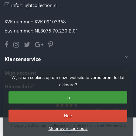
info@lightcollection.nl
KVK nummer: KVK 09103368
btw-nummer: NL8075.70.230.B.01
Klantenservice
Mijn account
Wij slaan cookies op om onze website te verbeteren. Is dat
akkoord?
Nieuwsbrief
Ja
4.5
/
5
sterren op basis van
11
beoordelingen.
Lees 11 beoordelingen
Nee
© Copyright 2026 Light Collection
- Theme by
Frontlabel
- Powered by
Meer over cookies »
Lightspeed