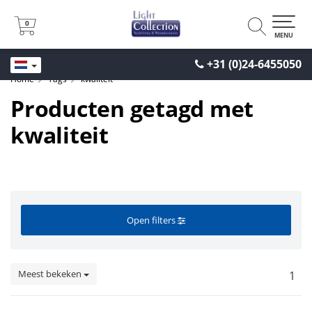
0
0
MENU
+31 (0)24-6455050
Home
Tags
kwaliteit
Producten getagd met
kwaliteit
Open filters
Meest bekeken
1