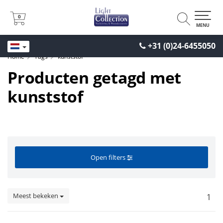
0
0
MENU
+31 (0)24-6455050
Home
Tags
kunststof
Producten getagd met
kunststof
Open filters
Meest bekeken
1