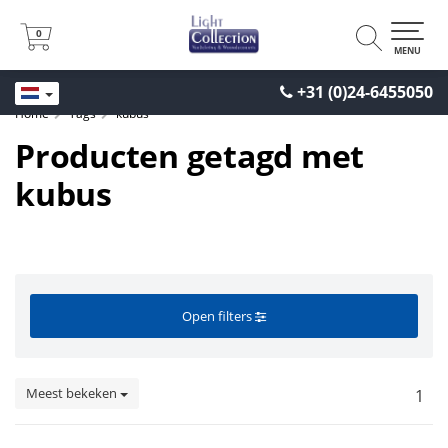
0
0
MENU
+31 (0)24-6455050
Home
Tags
kubus
Producten getagd met
kubus
Open filters
Meest bekeken
1