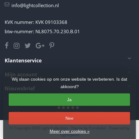
info@lightcollection.nl
KVK nummer: KVK 09103368
btw-nummer: NL8075.70.230.B.01
Klantenservice
Mijn account
Wij slaan cookies op om onze website te verbeteren. Is dat
akkoord?
Nieuwsbrief
Ja
4.5
/
5
sterren op basis van
11
beoordelingen.
Lees 11 beoordelingen
Nee
© Copyright 2026 Light Collection
- Theme by
Frontlabel
- Powered by
Meer over cookies »
Lightspeed