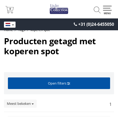
0
0
MENU
+31 (0)24-6455050
Home
Tags
koperen spot
Producten getagd met
koperen spot
Open filters
Meest bekeken
1