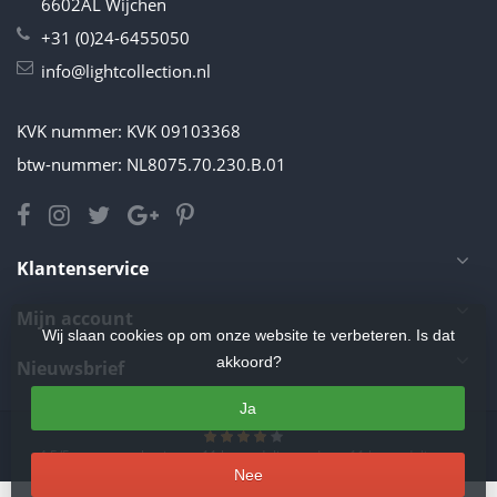
6602AL Wijchen
+31 (0)24-6455050
info@lightcollection.nl
KVK nummer: KVK 09103368
btw-nummer: NL8075.70.230.B.01
Klantenservice
Mijn account
Wij slaan cookies op om onze website te verbeteren. Is dat
akkoord?
Nieuwsbrief
Ja
4.5
/
5
sterren op basis van
11
beoordelingen.
Lees 11 beoordelingen
Nee