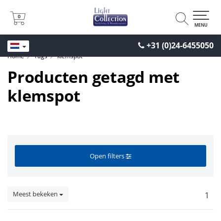
0
0
MENU
+31 (0)24-6455050
Home
Tags
klemspot
Producten getagd met
klemspot
Open filters
Meest bekeken
1