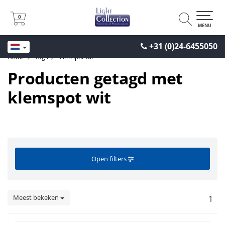
0
0
MENU
+31 (0)24-6455050
Home
Tags
klemspot wit
Producten getagd met
klemspot wit
Open filters
Meest bekeken
1