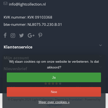
info@lightcollection.nl
KVK nummer: KVK 09103368
btw-nummer: NL8075.70.230.B.01
Klantenservice
Mijn account
Wij slaan cookies op om onze website te verbeteren. Is dat
akkoord?
Nieuwsbrief
Ja
4.5
/
5
sterren op basis van
11
beoordelingen.
Lees 11 beoordelingen
Nee
© Copyright 2026 Light Collection
- Theme by
Frontlabel
- Powered by
Meer over cookies »
Lightspeed