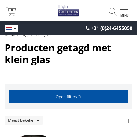
0
0
MENU
+31 (0)24-6455050
Home
Tags
klein glas
Producten getagd met
klein glas
Open filters
Meest bekeken
1