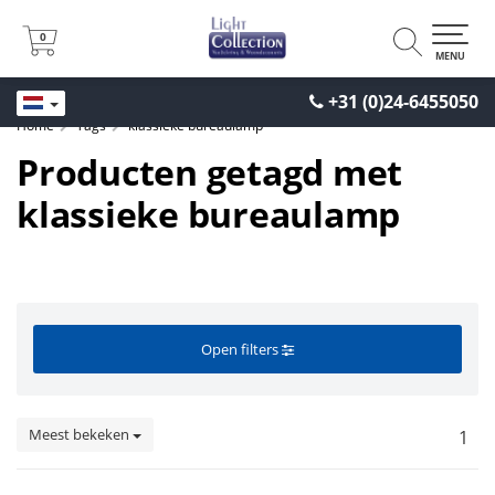
0
0
MENU
+31 (0)24-6455050
Home
Tags
klassieke bureaulamp
Producten getagd met
klassieke bureaulamp
Open filters
Meest bekeken
1