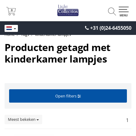
0
0
MENU
+31 (0)24-6455050
Home
Tags
kinderkamer lampjes
Producten getagd met
kinderkamer lampjes
Open filters
Meest bekeken
1