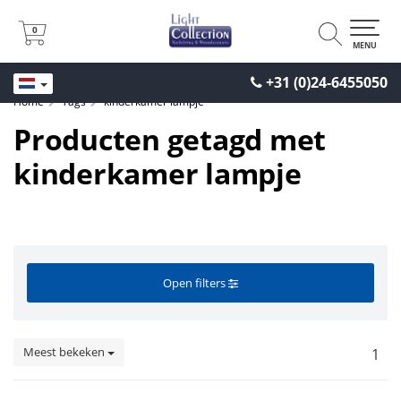
0
0
MENU
+31 (0)24-6455050
Home
Tags
kinderkamer lampje
Producten getagd met
kinderkamer lampje
Open filters
Meest bekeken
1